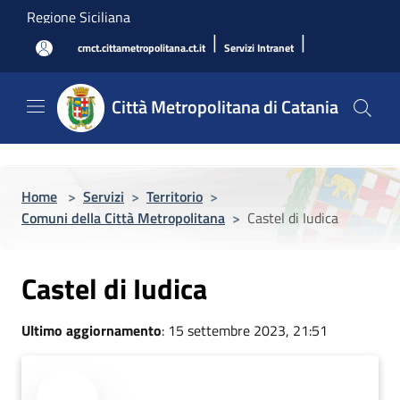
Salta al contenuto principale
Regione Siciliana
|
|
cmct.cittametropolitana.ct.it
Servizi Intranet
Città Metropolitana di Catania
Home
>
Servizi
>
Territorio
>
Comuni della Città Metropolitana
>
Castel di Iudica
Castel di Iudica
Ultimo aggiornamento
: 15 settembre 2023, 21:51