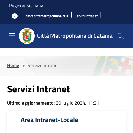
Salta al contenuto principale
Regione Siciliana
|
|
cmct.cittametropolitana.ct.it
Servizi Intranet
Città Metropolitana di Catania
Home
>
Servizi Intranet
Servizi Intranet
Ultimo aggiornamento
: 29 luglio 2024, 11:21
Area Intranet-Locale