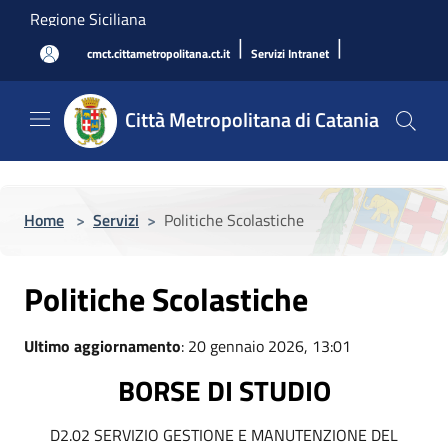
Salta al contenuto principale
Regione Siciliana
|
|
cmct.cittametropolitana.ct.it
Servizi Intranet
Città Metropolitana di Catania
Home
>
Servizi
>
Politiche Scolastiche
Politiche Scolastiche
Ultimo aggiornamento
: 20 gennaio 2026, 13:01
BORSE DI STUDIO
D2.02 SERVIZIO GESTIONE E MANUTENZIONE DEL