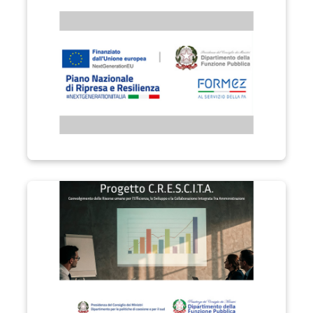
Progetto C.R.E.S.C.I.T.A.