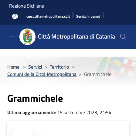
Salta al contenuto principale
Regione Siciliana
|
|
cmct.cittametropolitana.ct.it
Servizi Intranet
Città Metropolitana di Catania
Home
>
Servizi
>
Territorio
>
Comuni della Città Metropolitana
>
Grammichele
Grammichele
Ultimo aggiornamento
: 15 settembre 2023, 21:54