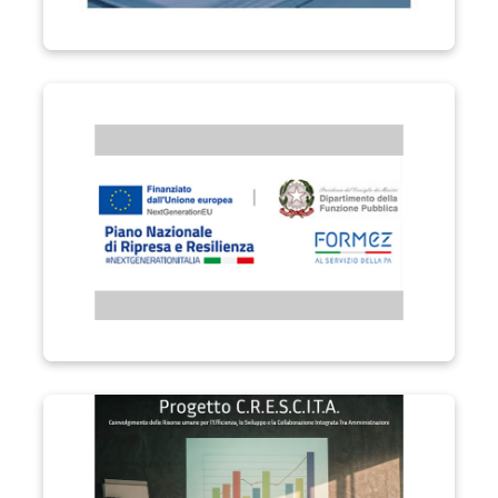
Performa PA "Formare la Città Metropolitana di Catania"
Progetto C.R.E.S.C.I.T.A.