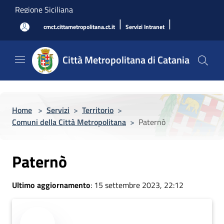
Salta al contenuto principale
Regione Siciliana
|
|
cmct.cittametropolitana.ct.it
Servizi Intranet
Città Metropolitana di Catania
Home
>
Servizi
>
Territorio
>
Comuni della Città Metropolitana
>
Paternò
Paternò
Ultimo aggiornamento
: 15 settembre 2023, 22:12