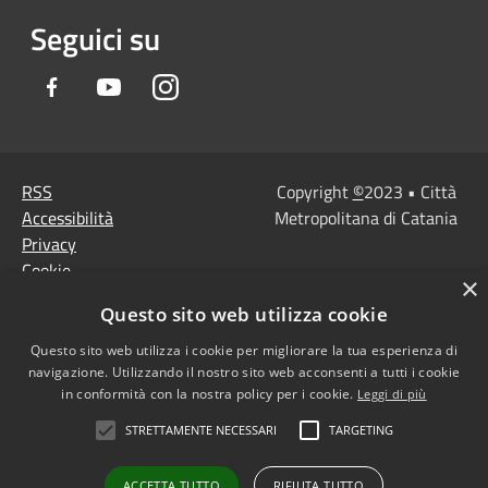
Seguici su
Facebook
Youtube
Instagram
RSS
Copyright
©
2023 • Città
Accessibilità
Metropolitana di Catania
Privacy
Cookie
×
Mappa del sito
Questo sito web utilizza cookie
Note Legali
Questo sito web utilizza i cookie per migliorare la tua esperienza di
Agenzia per l'Italia
navigazione. Utilizzando il nostro sito web acconsenti a tutti i cookie
digitale
in conformità con la nostra policy per i cookie.
Leggi di più
Dichiarazione di
STRETTAMENTE NECESSARI
TARGETING
accessibilità
Dichiarazione di
ACCETTA TUTTO
RIFIUTA TUTTO