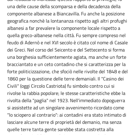
una delle cause della scomparsa e della decadenza della
componente albanese a Biancavilla. Fu anche la posizione
geografica nonchè la lontananza rispetto agli altri profughi
albanesi a far prevalere la componente locale rispetto a
quella greco-albanese nella città. Fu sempre compreso nel
feudo di Adernò e nel XVI secolo è citato col nome di Casale
dei Greci. Nel corso del Seicento e del Settecento si forma
una borghesia sufficientemente agiata, ma anche un forte
bracciantato e un ceto contadino che si caratterizza per la
forte politicizzazione, che sfociò nelle rivolte del 1848 e del
1860 per la questione delle terre demaniali. Il "Casino dei
Civili" (oggi Circolo Castriota) fu simbolo contro cui si
rivolse la rabbia popolare; le stesse caratteristiche ebbe la
rivolta della "paglia" nel 1923. Nell'immediato dopoguerra
si assistette ad un singolare avvenimento ricordato come
"lo sciopero al contrario": ai contadini era stato intimato di
lasciare alcune terre di proprietà del demanio, ma senza
quelle terre tanta gente sarebbe stata costretta alla