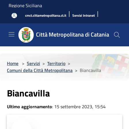
Salta al contenuto principale
Regione Siciliana
|
|
cmct.cittametropolitana.ct.it
Servizi Intranet
Città Metropolitana di Catania
Home
>
Servizi
>
Territorio
>
Comuni della Città Metropolitana
>
Biancavilla
Biancavilla
Ultimo aggiornamento
: 15 settembre 2023, 15:54