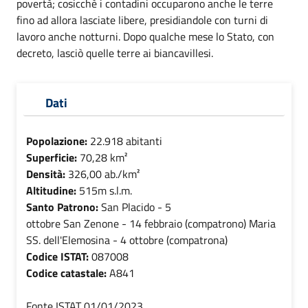
povertà; cosicchè i contadini occuparono anche le terre
fino ad allora lasciate libere, presidiandole con turni di
lavoro anche notturni. Dopo qualche mese lo Stato, con
decreto, lasciò quelle terre ai biancavillesi.
Dati
Popolazione:
22.918 abitanti
Superficie:
70,28 km²
Densità:
326,00 ab./km²
Altitudine:
515m s.l.m.
Santo Patrono:
San Placido - 5
ottobre San Zenone - 14 febbraio (compatrono) Maria
SS. dell'Elemosina - 4 ottobre (compatrona)
Codice ISTAT:
087008
Codice catastale:
A841
Fonte ISTAT 01/01/2023