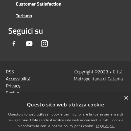
Customer Satisfaction
Turismo
Seguici su
Facebook
Youtube
Instagram
RSS
Copyright
©
2023 • Città
Accessibilità
Metropolitana di Catania
Privacy
Cookie
×
Mappa del sito
Questo sito web utilizza cookie
Note Legali
Agenzia per l'Italia
Questo sito web utilizza i cookie per migliorare la tua esperienza di
navigazione. Utilizzando il nostro sito web acconsenti a tutti i cookie
digitale
in conformità con la nostra policy per i cookie.
Leggi di più
Dichiarazione di