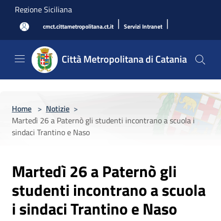
Salta al contenuto principale
Regione Siciliana
|
|
cmct.cittametropolitana.ct.it
Servizi Intranet
Città Metropolitana di Catania
Home
>
Notizie
>
Martedì 26 a Paternò gli studenti incontrano a scuola i
sindaci Trantino e Naso
Martedì 26 a Paternò gli
studenti incontrano a scuola
i sindaci Trantino e Naso