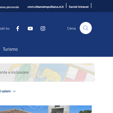
|
|
cmct.cittametropolitana.ct.it
Servizi Intranet
'area personale
uici su
Cerca
Turismo
ente e inclusione
i azioni