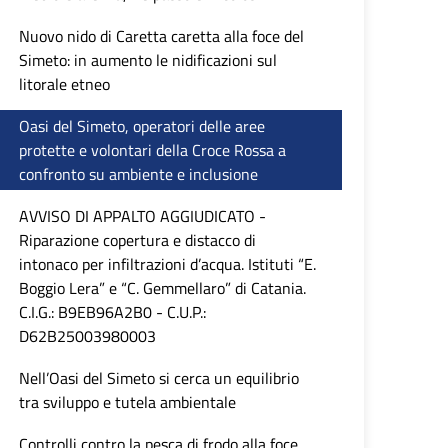
Nuovo nido di Caretta caretta alla foce del
Simeto: in aumento le nidificazioni sul
litorale etneo
Oasi del Simeto, operatori delle aree
protette e volontari della Croce Rossa a
confronto su ambiente e inclusione
AVVISO DI APPALTO AGGIUDICATO -
Riparazione copertura e distacco di
intonaco per infiltrazioni d’acqua. Istituti “E.
Boggio Lera” e “C. Gemmellaro” di Catania.
C.I.G.: B9EB96A2B0 - C.U.P.:
D62B25003980003
Nell’Oasi del Simeto si cerca un equilibrio
tra sviluppo e tutela ambientale
Controlli contro la pesca di frodo alla foce