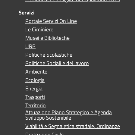
Servizi
Portale Servizi On Line
Le Ciminiere
Musei e Biblioteche
URP
Politiche Scolastiche
Politiche Sociali e del lavoro
Ambiente
Ecologia
Energia
Trasporti
Territorio
Attuazione Piano Strategico e Agenda
Sviluppo Sostenibile
Viabilità e Segnaletica stradale, Ordinanze
Protezione Civile