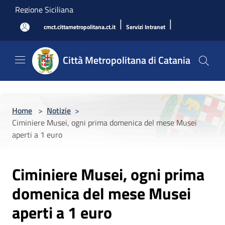
Salta al contenuto principale
Regione Siciliana
|
|
cmct.cittametropolitana.ct.it
Servizi Intranet
Città Metropolitana di Catania
Home
>
Notizie
>
Ciminiere Musei, ogni prima domenica del mese Musei
aperti a 1 euro
Ciminiere Musei, ogni prima
domenica del mese Musei
aperti a 1 euro