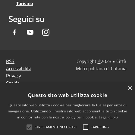
Turismo
Seguici su
Facebook
Youtube
Instagram
RSS
Copyright
©
2023 • Città
Accessibilità
Metropolitana di Catania
Privacy
Cookie
×
Mappa del sito
Questo sito web utilizza cookie
Note Legali
Agenzia per l'Italia
Questo sito web utilizza i cookie per migliorare la tua esperienza di
navigazione. Utilizzando il nostro sito web acconsenti a tutti i cookie
digitale
in conformità con la nostra policy per i cookie.
Leggi di più
Dichiarazione di
STRETTAMENTE NECESSARI
TARGETING
accessibilità