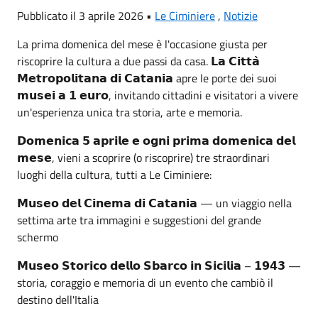
Pubblicato il 3 aprile 2026 •
Le Ciminiere
,
Notizie
La prima domenica del mese è l'occasione giusta per
riscoprire la cultura a due passi da casa. 𝗟𝗮 𝗖𝗶𝘁𝘁𝗮̀
𝗠𝗲𝘁𝗿𝗼𝗽𝗼𝗹𝗶𝘁𝗮𝗻𝗮 𝗱𝗶 𝗖𝗮𝘁𝗮𝗻𝗶𝗮 apre le porte dei suoi
𝗺𝘂𝘀𝗲𝗶 𝗮 𝟭 𝗲𝘂𝗿𝗼, invitando cittadini e visitatori a vivere
un'esperienza unica tra storia, arte e memoria.
𝗗𝗼𝗺𝗲𝗻𝗶𝗰𝗮 𝟱 𝗮𝗽𝗿𝗶𝗹𝗲 𝗲 𝗼𝗴𝗻𝗶 𝗽𝗿𝗶𝗺𝗮 𝗱𝗼𝗺𝗲𝗻𝗶𝗰𝗮 𝗱𝗲𝗹
𝗺𝗲𝘀𝗲, vieni a scoprire (o riscoprire) tre straordinari
luoghi della cultura, tutti a Le Ciminiere:
𝗠𝘂𝘀𝗲𝗼 𝗱𝗲𝗹 𝗖𝗶𝗻𝗲𝗺𝗮 𝗱𝗶 𝗖𝗮𝘁𝗮𝗻𝗶𝗮 — un viaggio nella
settima arte tra immagini e suggestioni del grande
schermo
𝗠𝘂𝘀𝗲𝗼 𝗦𝘁𝗼𝗿𝗶𝗰𝗼 𝗱𝗲𝗹𝗹𝗼 𝗦𝗯𝗮𝗿𝗰𝗼 𝗶𝗻 𝗦𝗶𝗰𝗶𝗹𝗶𝗮 – 𝟭𝟵𝟰𝟯 —
storia, coraggio e memoria di un evento che cambiò il
destino dell'Italia