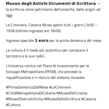
𝗠𝘂𝘀𝗲𝗼 𝗱𝗲𝗴𝗹𝗶 𝗔𝗻𝘁𝗶𝗰𝗵𝗶 𝗦𝘁𝗿𝘂𝗺𝗲𝗻𝘁𝗶 𝗱𝗶 𝗦𝗰𝗿𝗶𝘁𝘁𝘂𝗿𝗮 —
la scrittura come patrimonio dell'umanità, dalle origini ad
oggi
Le Ciminiere, Catania Musei aperti tutti i giorni | 9:00 –
19:00 (ultimo ingresso ore 18:00)
Ingresso speciale 𝟭 𝗲𝘂𝗿𝗼 per la prima domenica del mese
La cultura è il modo più autentico per conoscere il
territorio e le sue radici.
L'iniziativa rientra nel Piano di Investimento per lo
Sviluppo Metropolitano (PISM), che prevede la
riqualificazione e il rilancio del sistema museale.
#PrimaDomenicaDelMese #LeCiminiere
#CittàMetropolitanaDiCatania #MuseoDelCinema
#MuseoSbarcoInSicilia #MuseoDellaScrittura #Catania
#Cultura