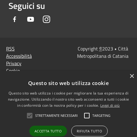
Seguici su
Facebook
Youtube
Instagram
RSS
Copyright
©
2023 • Città
Accessibilità
Metropolitana di Catania
Privacy
Cookie
×
Mappa del sito
Questo sito web utilizza cookie
Note Legali
Agenzia per l'Italia
Questo sito web utilizza i cookie per migliorare la tua esperienza di
navigazione. Utilizzando il nostro sito web acconsenti a tutti i cookie
digitale
in conformità con la nostra policy per i cookie.
Leggi di più
Dichiarazione di
STRETTAMENTE NECESSARI
TARGETING
accessibilità
Dichiarazione di
ACCETTA TUTTO
RIFIUTA TUTTO
accessibilità PagoPa