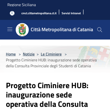
Salta al contenuto principale
Regione Siciliana
|
|
cmct.cittametropolitana.ct.it
Servizi Intranet
Città Metropolitana di Catania
Home
>
Notizie
>
Le Ciminiere
>
Progetto Ciminiere HUB: inaugurazione sede operativa
della Consulta Provinciale degli Studenti di Catania
Progetto Ciminiere HUB:
inaugurazione sede
operativa della Consulta