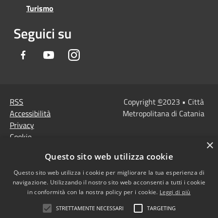
Turismo
Seguici su
Facebook
Youtube
Instagram
RSS
Copyright
©
2023 • Città
Accessibilità
Metropolitana di Catania
Privacy
Cookie
×
Mappa del sito
Questo sito web utilizza cookie
Note Legali
Agenzia per l'Italia
Questo sito web utilizza i cookie per migliorare la tua esperienza di
navigazione. Utilizzando il nostro sito web acconsenti a tutti i cookie
digitale
in conformità con la nostra policy per i cookie.
Leggi di più
Dichiarazione di
STRETTAMENTE NECESSARI
TARGETING
accessibilità