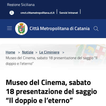
Salta al contenuto principale
Regione Siciliana
|
|
cmct.cittametropolitana.ct.it
Servizi Intranet
Città Metropolitana di Catania
Home
>
Notizie
>
Le Ciminiere
>
Museo del Cinema, sabato 18 presentazione del saggio “Il
doppio e l’eterno”
Museo del Cinema, sabato
18 presentazione del saggio
“Il doppio e l’eterno”