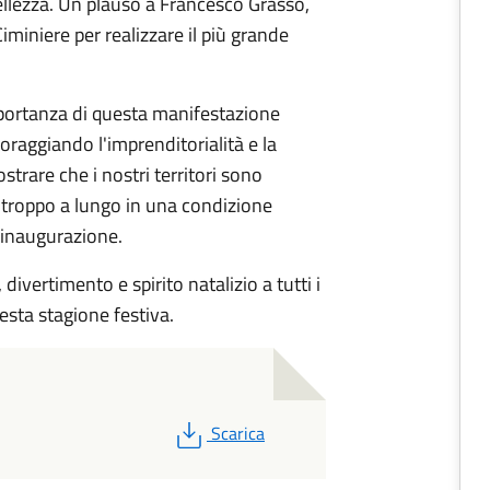
llezza. Un plauso a Francesco Grasso,
iminiere per realizzare il più grande
mportanza di questa manifestazione
coraggiando l'imprenditorialità e la
trare che i nostri territori sono
 troppo a lungo in una condizione
l'inaugurazione.
 divertimento e spirito natalizio a tutti i
esta stagione festiva.
PDF
Scarica