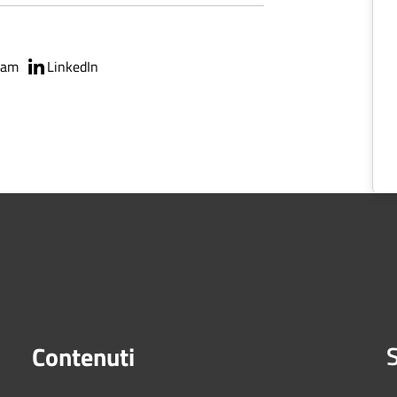
ram
LinkedIn
S
Contenuti