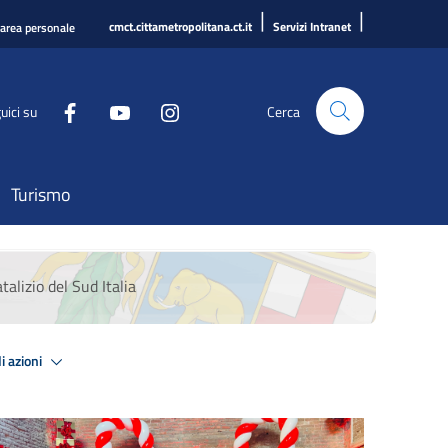
|
|
cmct.cittametropolitana.ct.it
Servizi Intranet
'area personale
uici su
Cerca
Turismo
alizio del Sud Italia
i azioni