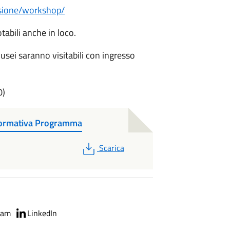
lusione/workshop/
tabili anche in loco.
sei saranno visitabili con ingresso
0)
Informativa Programma
PDF
Scarica
ram
LinkedIn