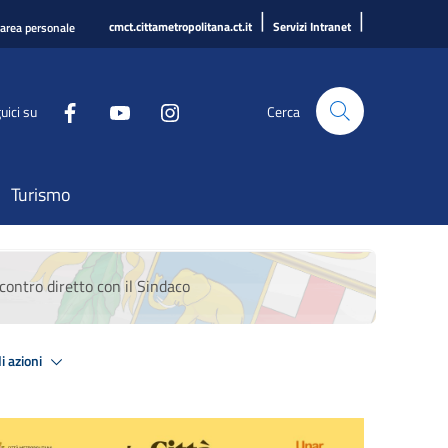
|
|
cmct.cittametropolitana.ct.it
Servizi Intranet
'area personale
uici su
Cerca
Turismo
contro diretto con il Sindaco
i azioni