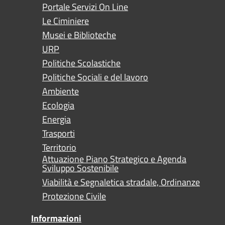
Portale Servizi On Line
Le Ciminiere
Musei e Biblioteche
URP
Politiche Scolastiche
Politiche Sociali e del lavoro
Ambiente
Ecologia
Energia
Trasporti
Territorio
Attuazione Piano Strategico e Agenda
Sviluppo Sostenibile
Viabilità e Segnaletica stradale, Ordinanze
Protezione Civile
Informazioni