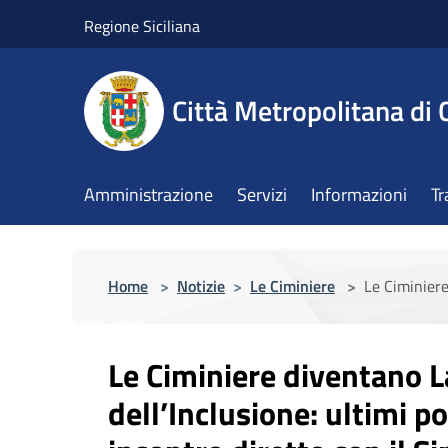
Salta al contenuto principale
Regione Siciliana
Città Metropolitana di 
Amministrazione
Servizi
Informazioni
Tr
Home
>
Notizie
>
Le Ciminiere
>
Le Ciminiere
Le Ciminiere diventano L
dell’Inclusione: ultimi p