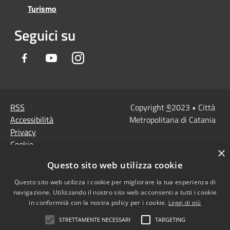
Turismo
Seguici su
Facebook
Youtube
Instagram
RSS
Copyright
©
2023 • Città
Accessibilità
Metropolitana di Catania
Privacy
Cookie
×
Mappa del sito
Questo sito web utilizza cookie
Note Legali
Agenzia per l'Italia
Questo sito web utilizza i cookie per migliorare la tua esperienza di
navigazione. Utilizzando il nostro sito web acconsenti a tutti i cookie
digitale
in conformità con la nostra policy per i cookie.
Leggi di più
Dichiarazione di
STRETTAMENTE NECESSARI
TARGETING
accessibilità