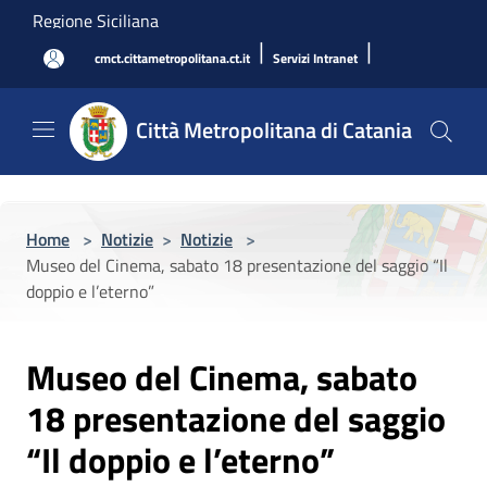
Salta al contenuto principale
Regione Siciliana
|
|
cmct.cittametropolitana.ct.it
Servizi Intranet
Città Metropolitana di Catania
Home
>
Notizie
>
Notizie
>
Museo del Cinema, sabato 18 presentazione del saggio “Il
doppio e l’eterno”
Museo del Cinema, sabato
18 presentazione del saggio
“Il doppio e l’eterno”