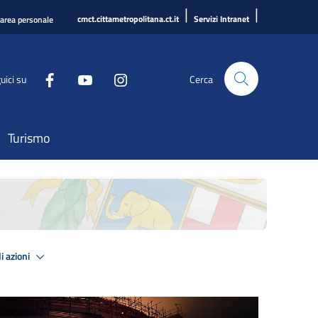
|
|
cmct.cittametropolitana.ct.it
Servizi Intranet
'area personale
uici su
Cerca
Turismo
i azioni