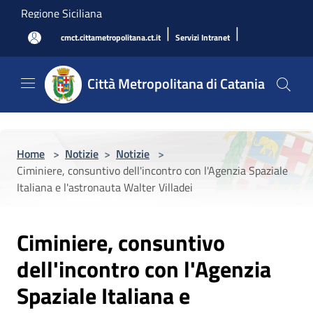
Salta al contenuto principale
Regione Siciliana
|
|
cmct.cittametropolitana.ct.it
Servizi Intranet
Città Metropolitana di Catania
Home
>
Notizie
>
Notizie
>
Ciminiere, consuntivo dell'incontro con l'Agenzia Spaziale
Italiana e l'astronauta Walter Villadei
Ciminiere, consuntivo
dell'incontro con l'Agenzia
Spaziale Italiana e