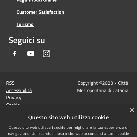
Customer Satisfaction
Turismo
Seguici su
Facebook
Youtube
Instagram
RSS
Copyright
©
2023 • Città
Accessibilità
Metropolitana di Catania
Privacy
Cookie
×
Mappa del sito
Questo sito web utilizza cookie
Note Legali
Agenzia per l'Italia
Questo sito web utilizza i cookie per migliorare la tua esperienza di
navigazione. Utilizzando il nostro sito web acconsenti a tutti i cookie
digitale