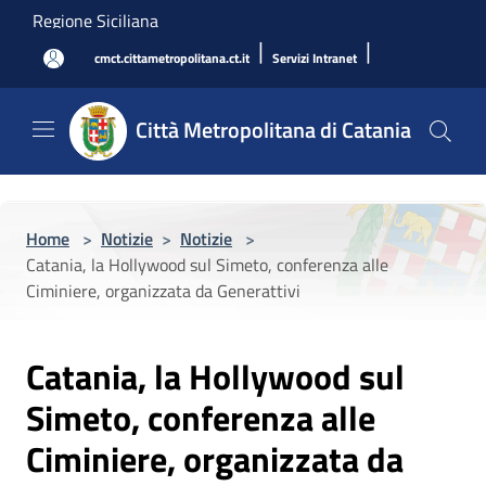
Salta al contenuto principale
Regione Siciliana
|
|
cmct.cittametropolitana.ct.it
Servizi Intranet
Città Metropolitana di Catania
Home
>
Notizie
>
Notizie
>
Catania, la Hollywood sul Simeto, conferenza alle
Ciminiere, organizzata da Generattivi
Catania, la Hollywood sul
Simeto, conferenza alle
Ciminiere, organizzata da