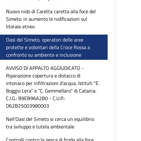
Nuovo nido di Caretta caretta alla foce del
Simeto: in aumento le nidificazioni sul
litorale etneo
Oasi del Simeto, operatori delle aree
protette e volontari della Croce Rossa a
confronto su ambiente e inclusione
AVVISO DI APPALTO AGGIUDICATO -
Riparazione copertura e distacco di
intonaco per infiltrazioni d’acqua. Istituti “E.
Boggio Lera” e “C. Gemmellaro” di Catania.
C.I.G.: B9EB96A2B0 - C.U.P.:
D62B25003980003
Nell’Oasi del Simeto si cerca un equilibrio
tra sviluppo e tutela ambientale
Controlli contro la pesca di frodo alla foce