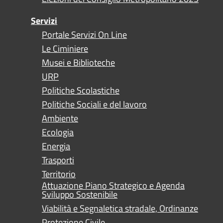
Servizi
Portale Servizi On Line
Le Ciminiere
Musei e Biblioteche
URP
Politiche Scolastiche
Politiche Sociali e del lavoro
Ambiente
Ecologia
Energia
Trasporti
Territorio
Attuazione Piano Strategico e Agenda
Sviluppo Sostenibile
Viabilità e Segnaletica stradale, Ordinanze
Protezione Civile