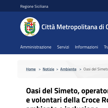
Salta al contenuto principale
Regione Siciliana
Città Metropolitana di 
Amministrazione
Servizi
Informazioni
Tr
Home
>
Notizie
>
Ambiente
>
Oasi del Simeto
Oasi del Simeto, operator
e volontari della Croce 