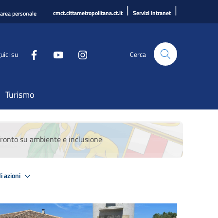
|
|
cmct.cittametropolitana.ct.it
Servizi Intranet
'area personale
uici su
Cerca
Turismo
nfronto su ambiente e inclusione
i azioni