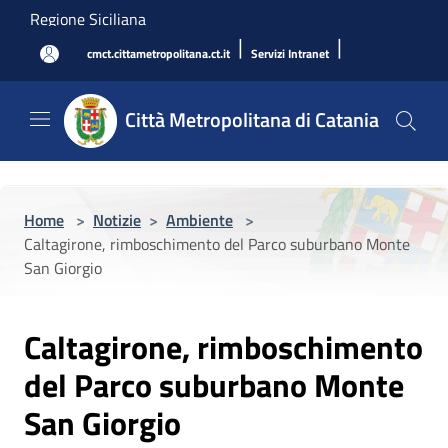
Salta al contenuto principale
Regione Siciliana
|
|
cmct.cittametropolitana.ct.it
Servizi Intranet
Città Metropolitana di Catania
Home
>
Notizie
>
Ambiente
>
Caltagirone, rimboschimento del Parco suburbano Monte
San Giorgio
Caltagirone, rimboschimento
del Parco suburbano Monte
San Giorgio