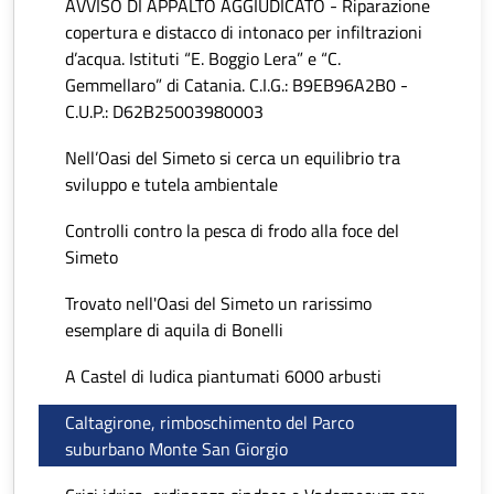
AVVISO DI APPALTO AGGIUDICATO - Riparazione
copertura e distacco di intonaco per infiltrazioni
d’acqua. Istituti “E. Boggio Lera” e “C.
Gemmellaro” di Catania. C.I.G.: B9EB96A2B0 -
C.U.P.: D62B25003980003
Nell’Oasi del Simeto si cerca un equilibrio tra
sviluppo e tutela ambientale
Controlli contro la pesca di frodo alla foce del
Simeto
Trovato nell'Oasi del Simeto un rarissimo
esemplare di aquila di Bonelli
A Castel di Iudica piantumati 6000 arbusti
Caltagirone, rimboschimento del Parco
suburbano Monte San Giorgio