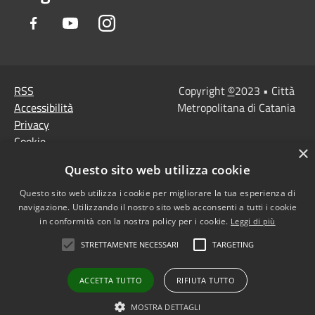
Facebook
Youtube
Instagram
RSS
Copyright
©
2023 • Città
Accessibilità
Metropolitana di Catania
Privacy
Cookie
×
Mappa del sito
Questo sito web utilizza cookie
Note Legali
Agenzia per l'Italia
Questo sito web utilizza i cookie per migliorare la tua esperienza di
navigazione. Utilizzando il nostro sito web acconsenti a tutti i cookie
digitale
in conformità con la nostra policy per i cookie.
Leggi di più
Dichiarazione di
STRETTAMENTE NECESSARI
TARGETING
accessibilità
Dichiarazione di
ACCETTA TUTTO
RIFIUTA TUTTO
accessibilità PagoPa
Obiettivi di accessibilità
MOSTRA DETTAGLI