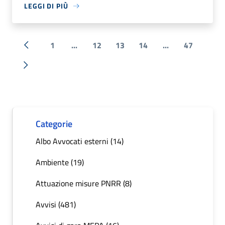
LEGGI DI PIÙ
1
...
12
13
14
...
47
« Precedente
Successiva »
Categorie
Albo Avvocati esterni (14)
Ambiente (19)
Attuazione misure PNRR (8)
Avvisi (481)