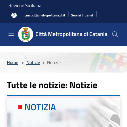
Salta al contenuto principale
Regione Siciliana
|
|
cmct.cittametropolitana.ct.it
Servizi Intranet
Città Metropolitana di Catania
Home
>
Notizie
>
Notizie
Tutte le notizie: Notizie