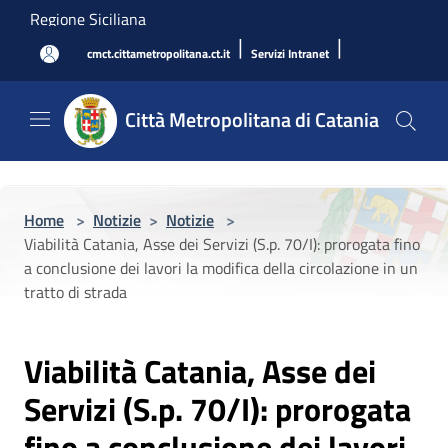
Salta al contenuto principale
Regione Siciliana
|
|
cmct.cittametropolitana.ct.it
Servizi Intranet
Città Metropolitana di Catania
Home
>
Notizie
>
Notizie
>
Viabilità Catania, Asse dei Servizi (S.p. 70/I): prorogata fino
a conclusione dei lavori la modifica della circolazione in un
tratto di strada
Viabilità Catania, Asse dei
Servizi (S.p. 70/I): prorogata
fino a conclusione dei lavori