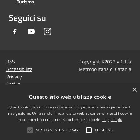
Turismo
Seguici su
Facebook
Youtube
Instagram
RSS
Copyright
©
2023 • Città
Accessibilità
Metropolitana di Catania
Privacy
Cookie
×
Mappa del sito
Questo sito web utilizza cookie
Note Legali
Agenzia per l'Italia
Questo sito web utilizza i cookie per migliorare la tua esperienza di
navigazione. Utilizzando il nostro sito web acconsenti a tutti i cookie
digitale
in conformità con la nostra policy per i cookie.
Leggi di più
Dichiarazione di
STRETTAMENTE NECESSARI
TARGETING
accessibilità
Dichiarazione di