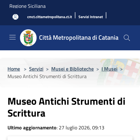
Salta al contenuto principale
Regione Siciliana
|
|
cmct.cittametropolitana.ct.it
Servizi Intranet
Città Metropolitana di Catania
Home
>
Servizi
>
Musei e Biblioteche
>
I Musei
>
Museo Antichi Strumenti di Scrittura
Museo Antichi Strumenti di
Scrittura
Ultimo aggiornamento
: 27 luglio 2026, 09:13