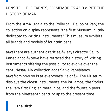
PENS TELL THE EVENTS, FIX MEMORIES AND WRITE THE
HISTORY OF MAN.
From the 'AmÃ¬gdala' to the Rollerball 'Ballpoint Pen', the
collection on display represents "the first Museum in Italy
dedicated to Writing Instruments". This museum exhibits
all brands and models of fountain pens.
â€œThere are authentic rarities,â€ says director Salvo
Panebianco â€œwe have retraced the history of writing
instruments offering the possibility to evolve over the
centuriesâ€. My collection adds Salvo Panebianco,
â€œfrom now on is at everyone's visionâ€. The Museum
displays the oldest instruments: the kÃ lamos, the Stylus,
the very first English metal nibs, and the fountain pens,
from the nineteenth century up to the present time.
The Birth