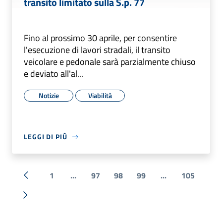
transito limitato sulla S.p. 77
Fino al prossimo 30 aprile, per consentire
l'esecuzione di lavori stradali, il transito
veicolare e pedonale sarà parzialmente chiuso
e deviato all'al...
Notizie
Viabilità
LEGGI DI PIÙ
1
...
97
98
99
...
105
« Precedente
Successiva »