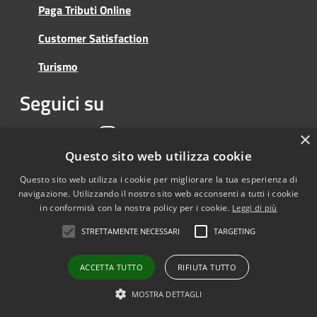
Paga Tributi Online
Customer Satisfaction
Turismo
Seguici su
Facebook
Youtube
Instagram
×
Questo sito web utilizza cookie
Questo sito web utilizza i cookie per migliorare la tua esperienza di
navigazione. Utilizzando il nostro sito web acconsenti a tutti i cookie
RSS
Copyright
©
2023 • Città
in conformità con la nostra policy per i cookie.
Leggi di più
Accessibilità
Metropolitana di Catania
STRETTAMENTE NECESSARI
TARGETING
Privacy
Cookie
Mappa del sito
ACCETTA TUTTO
RIFIUTA TUTTO
Note Legali
MOSTRA DETTAGLI
Agenzia per l'Italia