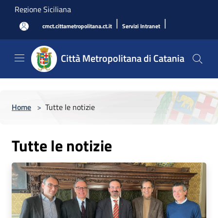
Salta al contenuto principale
Regione Siciliana
|
|
cmct.cittametropolitana.ct.it
Servizi Intranet
Città Metropolitana di Catania
Home
>
Tutte le notizie
Tutte le notizie