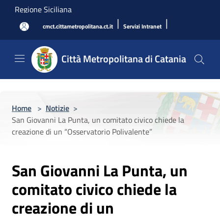
Salta al contenuto principale
Regione Siciliana
|
|
cmct.cittametropolitana.ct.it
Servizi Intranet
Città Metropolitana di Catania
Home
>
Notizie
>
San Giovanni La Punta, un comitato civico chiede la
creazione di un “Osservatorio Polivalente”
San Giovanni La Punta, un
comitato civico chiede la
creazione di un