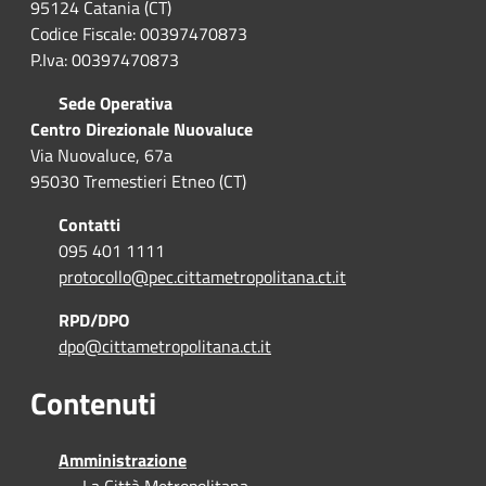
95124 Catania (CT)
Codice Fiscale: 00397470873
P.Iva: 00397470873
Sede Operativa
Centro Direzionale Nuovaluce
Via Nuovaluce, 67a
95030 Tremestieri Etneo (CT)
Contatti
095 401 1111
protocollo@pec.cittametropolitana.ct.it
RPD/DPO
dpo@cittametropolitana.ct.it
Contenuti
Amministrazione
La Città Metropolitana