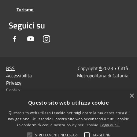
Turismo
Seguici su
Facebook
Youtube
Instagram
RSS
Copyright
©
2023 • Città
Accessibilità
Metropolitana di Catania
Privacy
Cookie
×
Mappa del sito
Questo sito web utilizza cookie
Note Legali
Agenzia per l'Italia
Questo sito web utilizza i cookie per migliorare la tua esperienza di
navigazione. Utilizzando il nostro sito web acconsenti a tutti i cookie
digitale
in conformità con la nostra policy per i cookie.
Leggi di più
Dichiarazione di
STRETTAMENTE NECESSARI
TARGETING
accessibilità