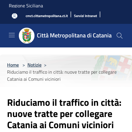
Salta al contenuto principale
Regione Siciliana
|
|
cmct.cittametropolitana.ct.it
Servizi Intranet
Città Metropolitana di Catania
Home
>
Notizie
>
Riduciamo il traffico in città: nuove tratte per collegare
Catania ai Comuni viciniori
Riduciamo il traffico in città:
nuove tratte per collegare
Catania ai Comuni viciniori