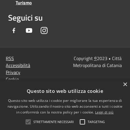
Turismo
Seguici su
Facebook
Youtube
Instagram
RSS
Copyright
©
2023 • Città
Accessibilità
Metropolitana di Catania
Privacy
Cookie
×
Mappa del sito
Questo sito web utilizza cookie
Note Legali
Agenzia per l'Italia
Questo sito web utilizza i cookie per migliorare la tua esperienza di
navigazione. Utilizzando il nostro sito web acconsenti a tutti i cookie
digitale
in conformità con la nostra policy per i cookie.
Leggi di più
Dichiarazione di
STRETTAMENTE NECESSARI
TARGETING
accessibilità