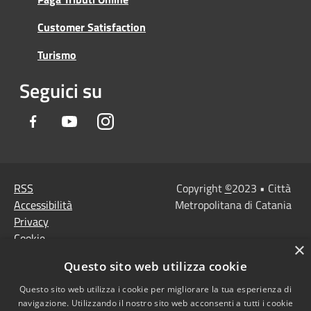
Customer Satisfaction
Turismo
Seguici su
Facebook
Youtube
Instagram
RSS
Copyright
©
2023 • Città
Accessibilità
Metropolitana di Catania
Privacy
Cookie
×
Mappa del sito
Questo sito web utilizza cookie
Note Legali
Agenzia per l'Italia
Questo sito web utilizza i cookie per migliorare la tua esperienza di
navigazione. Utilizzando il nostro sito web acconsenti a tutti i cookie
digitale