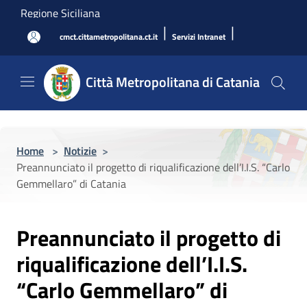
Salta al contenuto principale
Regione Siciliana
|
|
cmct.cittametropolitana.ct.it
Servizi Intranet
Città Metropolitana di Catania
Home
>
Notizie
>
Preannunciato il progetto di riqualificazione dell’I.I.S. “Carlo
Gemmellaro” di Catania
Preannunciato il progetto di
riqualificazione dell’I.I.S.
“Carlo Gemmellaro” di