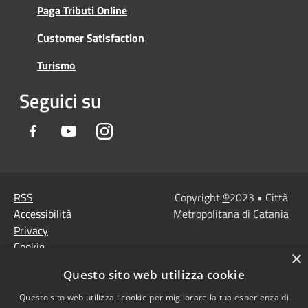
Paga Tributi Online
Customer Satisfaction
Turismo
Seguici su
Facebook
Youtube
Instagram
RSS
Copyright
©
2023 • Città
Accessibilità
Metropolitana di Catania
Privacy
Cookie
×
Mappa del sito
Questo sito web utilizza cookie
Note Legali
Agenzia per l'Italia
Questo sito web utilizza i cookie per migliorare la tua esperienza di