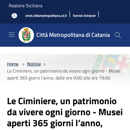
Salta al contenuto principale
Regione Siciliana
|
|
cmct.cittametropolitana.ct.it
Servizi Intranet
Città Metropolitana di Catania
Home
>
Notizie
>
Le Ciminiere, un patrimonio da vivere ogni giorno - Musei
aperti 365 giorni l’anno, dalle ore 9:00 alle ore 19:00
Le Ciminiere, un patrimonio
da vivere ogni giorno - Musei
aperti 365 giorni l’anno,