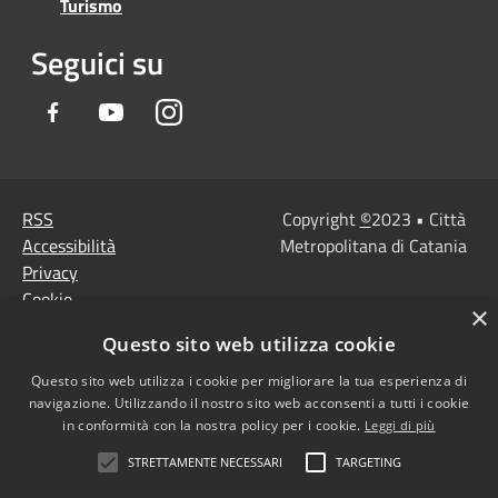
Turismo
Seguici su
Facebook
Youtube
Instagram
RSS
Copyright
©
2023 • Città
Accessibilità
Metropolitana di Catania
Privacy
Cookie
×
Mappa del sito
Questo sito web utilizza cookie
Note Legali
Agenzia per l'Italia
Questo sito web utilizza i cookie per migliorare la tua esperienza di
navigazione. Utilizzando il nostro sito web acconsenti a tutti i cookie
digitale
in conformità con la nostra policy per i cookie.
Leggi di più
Dichiarazione di
STRETTAMENTE NECESSARI
TARGETING
accessibilità
Dichiarazione di