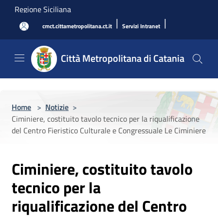
Salta al contenuto principale
Regione Siciliana
|
|
cmct.cittametropolitana.ct.it
Servizi Intranet
Città Metropolitana di Catania
Home
>
Notizie
>
Ciminiere, costituito tavolo tecnico per la riqualificazione
del Centro Fieristico Culturale e Congressuale Le Ciminiere
Ciminiere, costituito tavolo
tecnico per la
riqualificazione del Centro