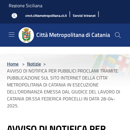
Salta al contenuto principale
Regione Siciliana
|
|
cmct.cittametropolitana.ct.it
Servizi Intranet
Città Metropolitana di Catania
Home
>
Notizie
>
AVVISO DI NOTIFICA PER PUBBLICI PROCLAMI TRAMITE
PUBBLICAZIONE SUL SITO INTERNET DELLA CITTA’
METROPOLITANA DI CATANIA IN ESECUZIONE
DELL’ORDINANZA EMESSA DAL GIUDICE DEL LAVORO DI
CATANIA DR.SSA FEDERICA PORCELLI IN DATA 28-04-
2025.
AVVISO DI NOTIFICA PER