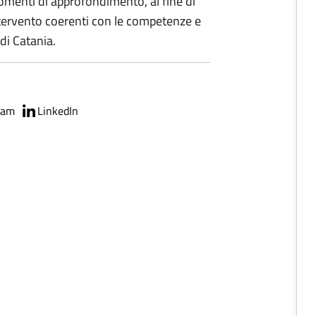
momenti di approfondimento, al fine di
intervento coerenti con le competenze e
di Catania.
ram
LinkedIn