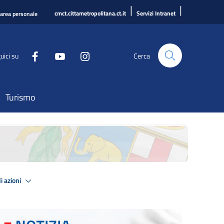
|
|
cmct.cittametropolitana.ct.it
Servizi Intranet
'area personale
uici su
Cerca
Turismo
i azioni