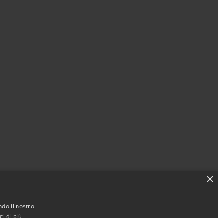
×
ndo il nostro
gi di più