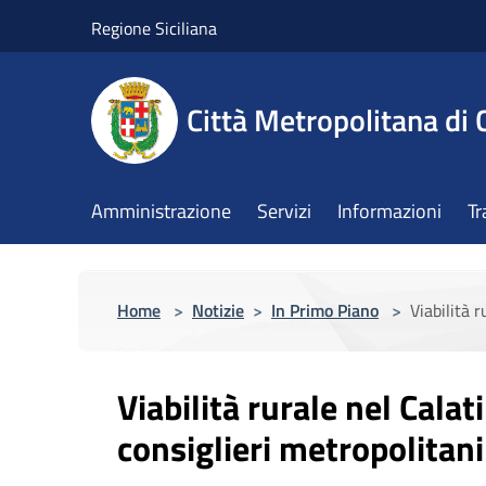
Salta al contenuto principale
Regione Siciliana
Città Metropolitana di 
Amministrazione
Servizi
Informazioni
Tr
Home
>
Notizie
>
In Primo Piano
>
Viabilità 
Viabilità rurale nel Calat
consiglieri metropolitani