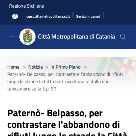
Salta al contenuto principale
Regione Siciliana
|
|
cmct.cittametropolitana.ct.it
Servizi Intranet
Città Metropolitana di Catania
Home
>
Notizie
>
In Primo Piano
>
Paternò- Belpasso, per contrastare l'abbandono di rifiuti
lungo le strade la Città metropolitana installa due
telecamere sulla S.p. 57
Paternò- Belpasso, per
contrastare l'abbandono di
rifiuti lungo le strade la Città