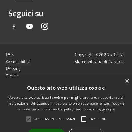
Seguici su
Facebook
Youtube
Instagram
RSS
Copyright
©
2023 • Città
Accessibilità
Metropolitana di Catania
Privacy
Cookie
×
Mappa del sito
Questo sito web utilizza cookie
Note Legali
Agenzia per l'Italia
Questo sito web utilizza i cookie per migliorare la tua esperienza di
navigazione. Utilizzando il nostro sito web acconsenti a tutti i cookie
digitale
in conformità con la nostra policy per i cookie.
Leggi di più
Dichiarazione di
STRETTAMENTE NECESSARI
TARGETING
accessibilità
Dichiarazione di