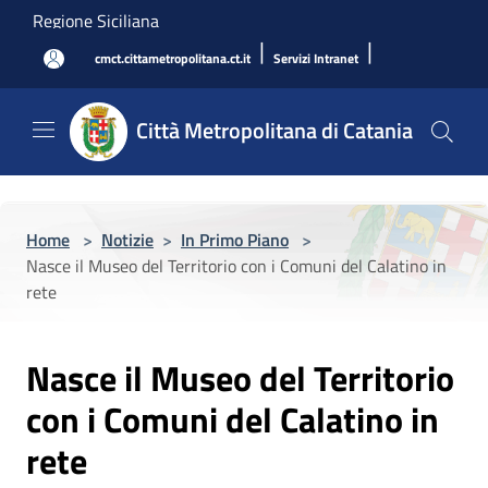
Salta al contenuto principale
Regione Siciliana
|
|
cmct.cittametropolitana.ct.it
Servizi Intranet
Città Metropolitana di Catania
Home
>
Notizie
>
In Primo Piano
>
Nasce il Museo del Territorio con i Comuni del Calatino in
rete
Nasce il Museo del Territorio
con i Comuni del Calatino in
rete