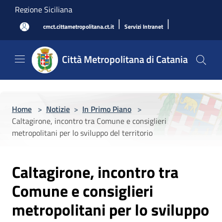
Salta al contenuto principale
Regione Siciliana
|
|
cmct.cittametropolitana.ct.it
Servizi Intranet
Città Metropolitana di Catania
Home
>
Notizie
>
In Primo Piano
>
Caltagirone, incontro tra Comune e consiglieri
metropolitani per lo sviluppo del territorio
Caltagirone, incontro tra
Comune e consiglieri
metropolitani per lo sviluppo