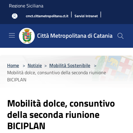
Salta al contenuto principale
Regione Siciliana
|
|
cmct.cittametropolitana.ct.it
Servizi Intranet
Città Metropolitana di Catania
Home
>
Notizie
>
Mobilità Sostenibile
>
Mobilità dolce, consuntivo della seconda riunione
BICIPLAN
Mobilità dolce, consuntivo
della seconda riunione
BICIPLAN