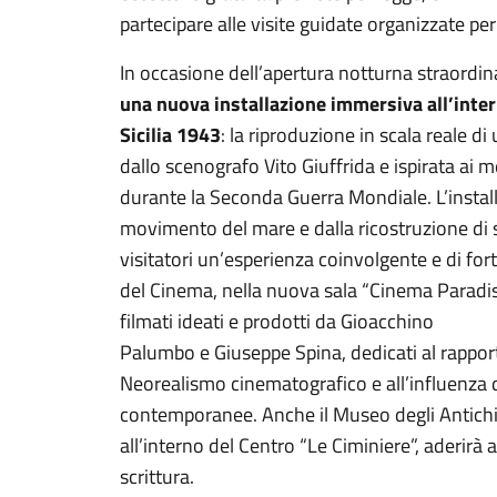
partecipare alle visite guidate organizzate per
In occasione dell’apertura notturna straordina
una nuova installazione immersiva all’inte
Sicilia 1943
: la riproduzione in scala reale d
dallo scenografo Vito Giuffrida e ispirata ai me
durante la Seconda Guerra Mondiale. L’install
movimento del mare e dalla ricostruzione di s
visitatori un’esperienza coinvolgente e di fo
del Cinema, nella nuova sala “Cinema Paradis
filmati ideati e prodotti da Gioacchino
Palumbo e Giuseppe Spina, dedicati al rapporto 
Neorealismo cinematografico e all’influenza d
contemporanee. Anche il Museo degli Antichi 
all’interno del Centro “Le Ciminiere”, aderirà al
scrittura.