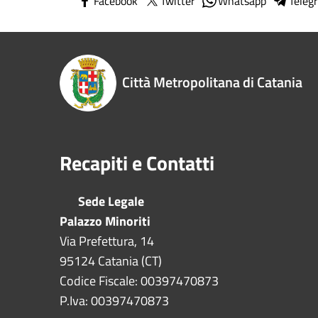
Facebook
Twitter
Whatsapp
Teleg
Città Metropolitana di Catania
Recapiti e Contatti
Sede Legale
Palazzo Minoriti
Via Prefettura, 14
95124 Catania (CT)
Codice Fiscale: 00397470873
P.Iva: 00397470873