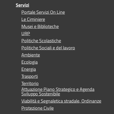
Servizi
Portale Servizi On Line
Le Ciminiere
Musei e Biblioteche
URP
Politiche Scolastiche
Politiche Sociali e del lavoro
Ambiente
Ecologia
Energia
Trasporti
Territorio
Attuazione Piano Strategico e Agenda
Sviluppo Sostenibile
Viabilità e Segnaletica stradale, Ordinanze
Protezione Civile