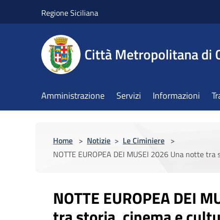
Salta al contenuto principale
Regione Siciliana
Città Metropolitana di 
Amministrazione
Servizi
Informazioni
Tr
Home
>
Notizie
>
Le Ciminiere
>
NOTTE EUROPEA DEI MUSEI 2026 Una notte tra stori
NOTTE EUROPEA DEI MUS
tra storia, cinema e cult