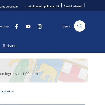
|
|
cmct.cittametropolitana.ct.it
Servizi Intranet
'area personale
uici su
Cerca
Turismo
on ingresso a 1,00 euro
i azioni