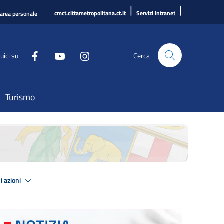
|
|
cmct.cittametropolitana.ct.it
Servizi Intranet
'area personale
uici su
Cerca
Turismo
i azioni