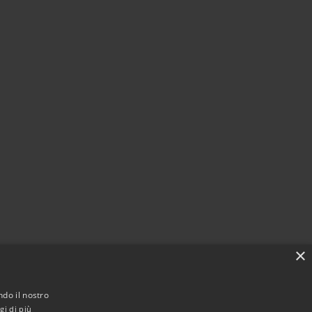
×
ndo il nostro
gi di più