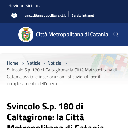
Salta al contenuto principale
Regione Siciliana
|
|
cmct.cittametropolitana.ct.it
Servizi Intranet
Città Metropolitana di Catania
Home
>
Notizie
>
Notizie
>
Svincolo S.p. 180 di Caltagirone: la Città Metropolitana di
Catania avvia le interlocuzioni istituzionali per il
completamento dell’opera
Svincolo S.p. 180 di
Caltagirone: la Città
Metropolitana di Catania