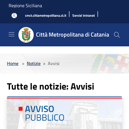
Salta al contenuto principale
Regione Siciliana
|
|
cmct.cittametropolitana.ct.it
Servizi Intranet
Città Metropolitana di Catania
Home
>
Notizie
>
Avvisi
Tutte le notizie: Avvisi