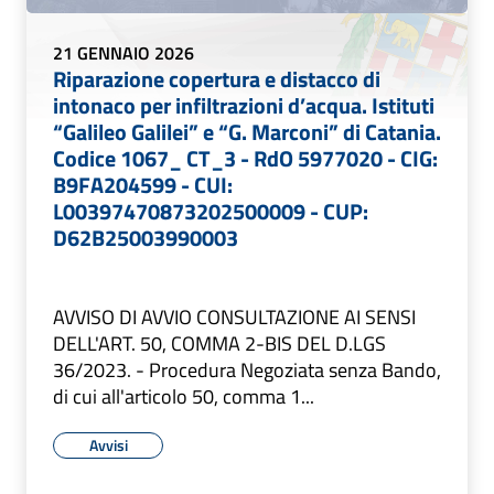
21 GENNAIO 2026
Riparazione copertura e distacco di
intonaco per infiltrazioni d’acqua. Istituti
“Galileo Galilei” e “G. Marconi” di Catania.
Codice 1067_ CT_3 - RdO 5977020 - CIG:
B9FA204599 - CUI:
L00397470873202500009 - CUP:
D62B25003990003
AVVISO DI AVVIO CONSULTAZIONE AI SENSI
DELL'ART. 50, COMMA 2-BIS DEL D.LGS
36/2023. - Procedura Negoziata senza Bando,
di cui all'articolo 50, comma 1...
Avvisi