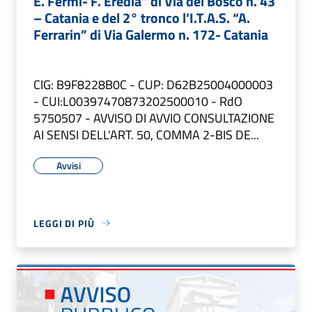
E. Fermi- F. Eredia” di Via del Bosco n. 43
– Catania e del 2° tronco l’I.T.A.S. “A.
Ferrarin” di Via Galermo n. 172- Catania
CIG: B9F8228B0C - CUP: D62B25004000003
- CUI:L00397470873202500010 - RdO
5750507 - AVVISO DI AVVIO CONSULTAZIONE
AI SENSI DELL'ART. 50, COMMA 2-BIS DE...
Avvisi
LEGGI DI PIÙ