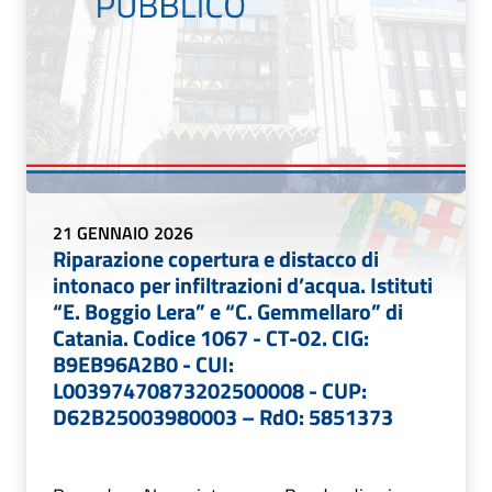
21 GENNAIO 2026
Riparazione copertura e distacco di
intonaco per infiltrazioni d’acqua. Istituti
“E. Boggio Lera” e “C. Gemmellaro” di
Catania. Codice 1067 - CT-02. CIG:
B9EB96A2B0 - CUI:
L00397470873202500008 - CUP:
D62B25003980003 – RdO: 5851373