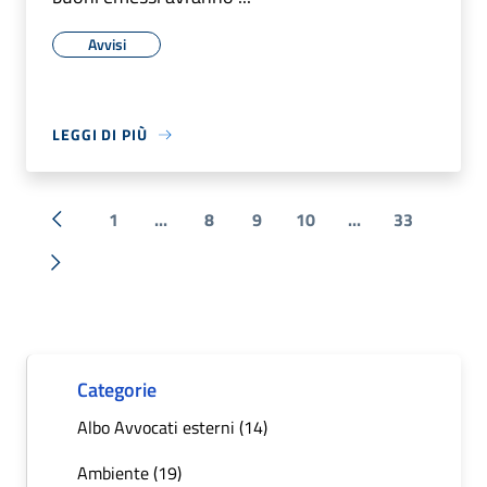
Avvisi
LEGGI DI PIÙ
1
...
8
9
10
...
33
« Precedente
Successiva »
Categorie
Albo Avvocati esterni (14)
Ambiente (19)