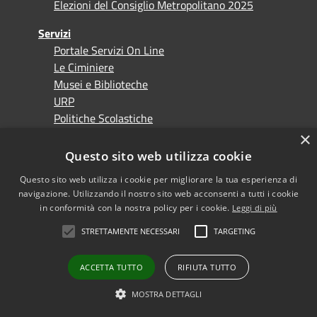
Elezioni del Consiglio Metropolitano 2025
Servizi
Portale Servizi On Line
Le Ciminiere
Musei e Biblioteche
URP
Politiche Scolastiche
Politiche Sociali e del lavoro
×
Ambiente
Questo sito web utilizza cookie
Ecologia
Questo sito web utilizza i cookie per migliorare la tua esperienza di
Energia
navigazione. Utilizzando il nostro sito web acconsenti a tutti i cookie
Trasporti
in conformità con la nostra policy per i cookie.
Leggi di più
Territorio
STRETTAMENTE NECESSARI
TARGETING
Attuazione Piano Strategico e Agenda Sviluppo
Sostenibile
Viabilità e Segnaletica stradale, Ordinanze
ACCETTA TUTTO
RIFIUTA TUTTO
Protezione Civile
MOSTRA DETTAGLI
Informazioni