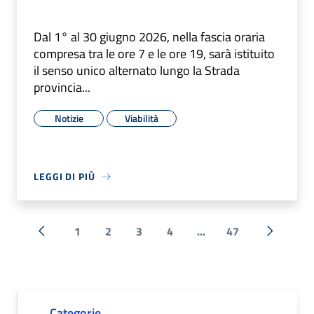
Dal 1° al 30 giugno 2026, nella fascia oraria
compresa tra le ore 7 e le ore 19, sarà istituito
il senso unico alternato lungo la Strada
provincia...
Notizie
Viabilità
LEGGI DI PIÙ
1
2
3
4
...
47
« Precedente
Successi
Categorie