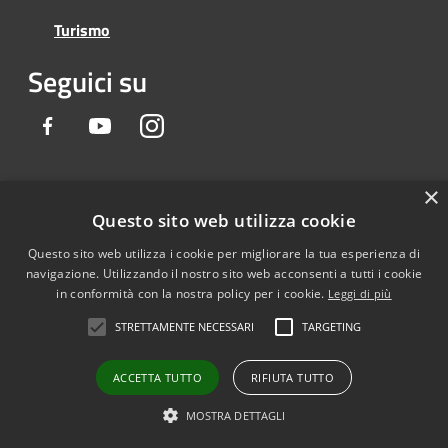
Turismo
Seguici su
Facebook
Youtube
Instagram
×
Questo sito web utilizza cookie
RSS
Copyright
©
2023 • Città
Accessibilità
Metropolitana di Catania
Questo sito web utilizza i cookie per migliorare la tua esperienza di
Privacy
navigazione. Utilizzando il nostro sito web acconsenti a tutti i cookie
Cookie
in conformità con la nostra policy per i cookie.
Leggi di più
Mappa del sito
STRETTAMENTE NECESSARI
TARGETING
Note Legali
Agenzia per l'Italia
ACCETTA TUTTO
RIFIUTA TUTTO
digitale
MOSTRA DETTAGLI
Dichiarazione di
accessibilità