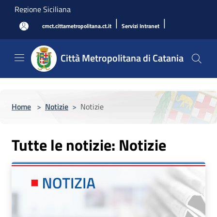
Salta al contenuto principale
Regione Siciliana
|
|
cmct.cittametropolitana.ct.it
Servizi Intranet
Città Metropolitana di Catania
Home
>
Notizie
>
Notizie
Tutte le notizie: Notizie