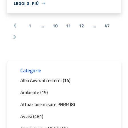
LEGGI DI PIÙ
1
...
10
11
12
...
47
« Precedente
Successiva »
Categorie
Albo Avvocati esterni (14)
Ambiente (19)
Attuazione misure PNRR (8)
Avvisi (481)