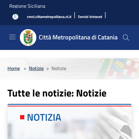
Salta al contenuto principale
Regione Siciliana
|
|
cmct.cittametropolitana.ct.it
Servizi Intranet
Città Metropolitana di Catania
Home
>
Notizie
>
Notizie
Tutte le notizie: Notizie