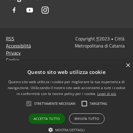
Facebook
Youtube
Instagram
RSS
Copyright
©
2023 • Città
Accessibilità
Metropolitana di Catania
Privacy
Cookie
×
Mappa del sito
Questo sito web utilizza cookie
Note Legali
Questo sito web utilizza i cookie per migliorare la tua esperienza di
Agenzia per l'Italia
navigazione. Utilizzando il nostro sito web acconsenti a tutti i cookie
digitale
in conformità con la nostra policy per i cookie.
Leggi di più
Dichiarazione di
STRETTAMENTE NECESSARI
TARGETING
accessibilità
Dichiarazione di
ACCETTA TUTTO
RIFIUTA TUTTO
accessibilità PagoPa
Obiettivi di accessibilità
MOSTRA DETTAGLI