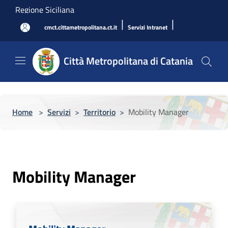
Salta al contenuto principale
Regione Siciliana
|
|
cmct.cittametropolitana.ct.it
Servizi Intranet
Città Metropolitana di Catania
Home
>
Servizi
>
Territorio
>
Mobility Manager
Mobility Manager