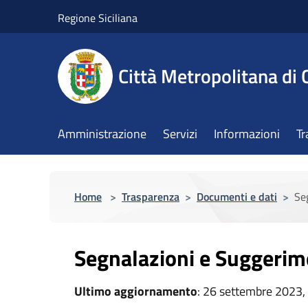
Salta al contenuto principale
Regione Siciliana
Città Metropolitana di 
Amministrazione
Servizi
Informazioni
Tr
Home
>
Trasparenza
>
Documenti e dati
>
Se
Segnalazioni e Suggerim
Ultimo aggiornamento
: 26 settembre 2023,