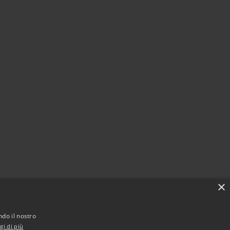
×
ndo il nostro
gi di più