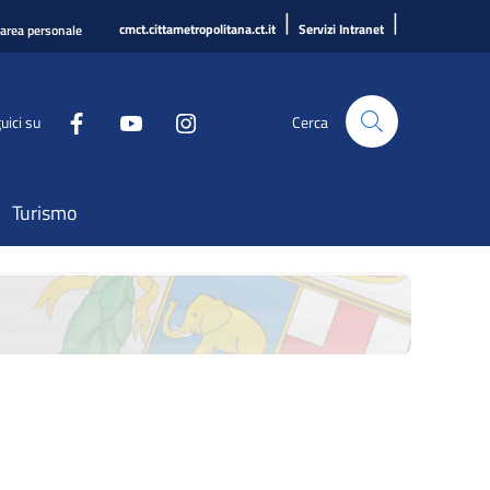
|
|
cmct.cittametropolitana.ct.it
Servizi Intranet
'area personale
uici su
Cerca
Turismo