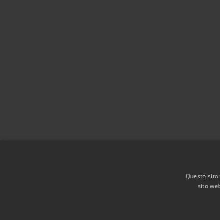
Questo sito 
sito web
RSS
Accessibilità
Privacy
Cookie
Mappa de