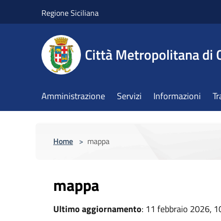
Salta al contenuto principale
Regione Siciliana
Città Metropolitana di 
Amministrazione
Servizi
Informazioni
Tr
Home
>
mappa
mappa
Ultimo aggiornamento
: 11 febbraio 2026, 1