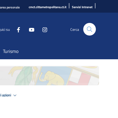
|
|
cmct.cittametropolitana.ct.it
Servizi Intranet
'area personale
uici su
Cerca
Turismo
i azioni