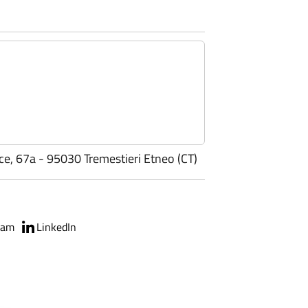
e, 67a - 95030 Tremestieri Etneo (CT)
ram
LinkedIn