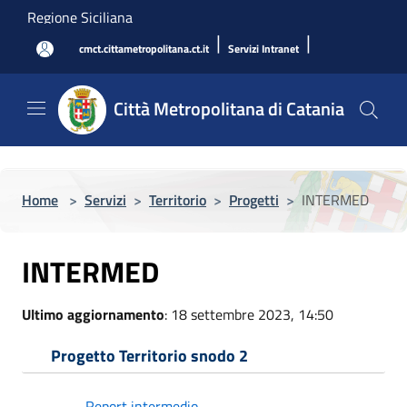
Salta al contenuto principale
Regione Siciliana
|
|
cmct.cittametropolitana.ct.it
Servizi Intranet
Città Metropolitana di Catania
Home
>
Servizi
>
Territorio
>
Progetti
>
INTERMED
INTERMED
Ultimo aggiornamento
: 18 settembre 2023, 14:50
Progetto Territorio snodo 2
Report intermedio