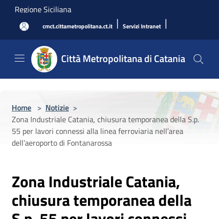
Salta al contenuto principale
Regione Siciliana
|
|
cmct.cittametropolitana.ct.it
Servizi Intranet
Città Metropolitana di Catania
Home
>
Notizie
>
Zona Industriale Catania, chiusura temporanea della S.p.
55 per lavori connessi alla linea ferroviaria nell’area
dell’aeroporto di Fontanarossa
Zona Industriale Catania,
chiusura temporanea della
S.p. 55 per lavori connessi