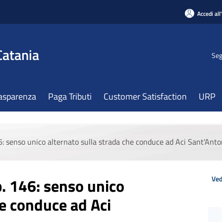
Accedi all
Catania
Seg
asparenza
Paga Tributi
Customer Satisfaction
URP
146: senso unico alternato sulla strada che conduce ad Aci Sant'Anto
Ved
 p. 146: senso unico
he conduce ad Aci