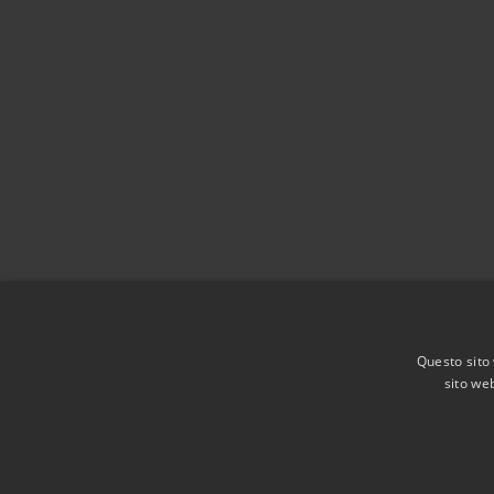
Questo sito 
sito web
RSS
Accessibilità
Privacy
Cookie
Mappa de
Agenzia per l'Italia digitale
Dichiarazione di acces