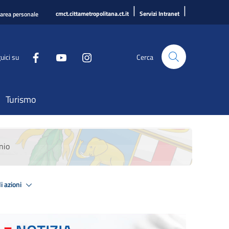
|
|
cmct.cittametropolitana.ct.it
Servizi Intranet
'area personale
uici su
Cerca
Turismo
nio
i azioni