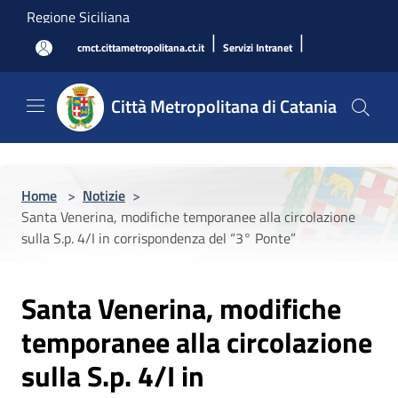
Salta al contenuto principale
Regione Siciliana
|
|
cmct.cittametropolitana.ct.it
Servizi Intranet
Città Metropolitana di Catania
Home
>
Notizie
>
Santa Venerina, modifiche temporanee alla circolazione
sulla S.p. 4/I in corrispondenza del “3° Ponte”
Santa Venerina, modifiche
temporanee alla circolazione
sulla S.p. 4/I in