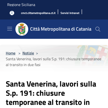
Salta al contenuto principale
Regione Siciliana
|
|
cmct.cittametropolitana.ct.it
Servizi Intranet
Città Metropolitana di Catania
Home
>
Notizie
>
Santa Venerina, lavori sulla S.p. 191: chiusure temporanee
al transito in due fasi
Santa Venerina, lavori sulla
S.p. 191: chiusure
temporanee al transito in