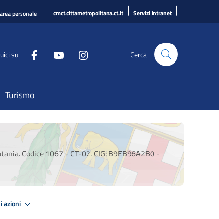
|
|
cmct.cittametropolitana.ct.it
Servizi Intranet
'area personale
uici su
Cerca
Turismo
i Catania. Codice 1067 - CT-02. CIG: B9EB96A2B0 -
i azioni