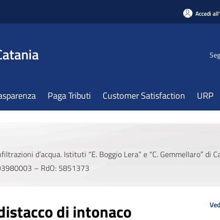
Accedi all
Catania
Seg
asparenza
Paga Tributi
Customer Satisfaction
URP
nfiltrazioni d’acqua. Istituti “E. Boggio Lera” e “C. Gemmellaro” d
03980003 – RdO: 5851373
Ved
distacco di intonaco