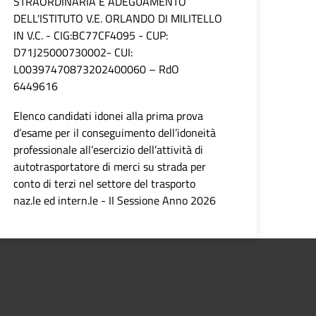
STRAORDINARIA E ADEGUAMENTO
DELL'ISTITUTO V.E. ORLANDO DI MILITELLO
IN V.C. - CIG:BC77CF4095 - CUP:
D71J25000730002- CUI:
L00397470873202400060 – RdO
6449616
Elenco candidati idonei alla prima prova
d’esame per il conseguimento dell’idoneità
professionale all’esercizio dell’attività di
autotrasportatore di merci su strada per
conto di terzi nel settore del trasporto
naz.le ed intern.le - II Sessione Anno 2026