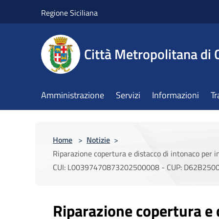
Salta al contenuto principale
Regione Siciliana
Città Metropolitana di 
Amministrazione
Servizi
Informazioni
Tr
Home
>
Notizie
>
Riparazione copertura e distacco di intonaco per i
CUI: L00397470873202500008 - CUP: D62B250
Riparazione copertura e 